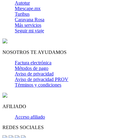
Autotur
Miescape.mx
Turibus
Caravana Rosa
Más servicios
Seguir mi viaje
NOSOTROS TE AYUDAMOS
Factura electrónica
Métodos de pago
Aviso de privacidad
Aviso de privacidad PROV
Términos y condiciones
AFILIADO
Acceso afiliado
REDES SOCIALES