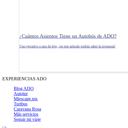
¿Cuántos Asientos Tiene un Autobús de ADO?
Uno ejecutivo o uno de lujo, ¡en este artículo podrás saber la respuesta!
EXPERIENCIAS ADO
Blog ADO
Autotur
Miescape.mx
Turibus
Caravana Rosa
Más servicios
Seguir mi viaje