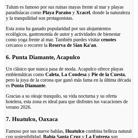
Tulum es famoso por sus ruinas mayas frente al mar y playas
paradisíacas como
Playa Paraíso
y
Xcacel
, donde la naturaleza
y la tranquilidad son protagonistas.
Esta zona ha ganado popularidad por sus alojamientos
ecológicos, gastronomía de autor y actividades de bienestar
como yoga frente al mar. También puedes visitar
cenotes
cercanos o recorrer la
Reserva de Sian Ka'an
.
6. Punta Diamante, Acapulco
Un clásico que nunca pasa de moda. Acapulco ofrece playas
emblemáticas como
Caleta
,
La Condesa
y
Pie de la Cuesta
,
pero la joya de la corona que ganó más fama en la última década
es
Punta Diamante
.
Gracias a su oleaje tranquilo, su vida nocturna y su oferta
hotelera, esta zona es ideal para que disfrutes tus vacaciones de
verano 2026.
7. Huatulco, Oaxaca
Famoso por sus nueve bahías,
Huatulco
combina belleza natural
con sostenibilidad.
Bahía Santa Cruz
y
La Entrega
son