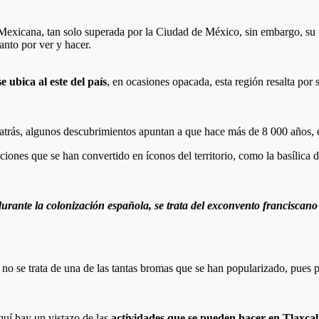
exicana, tan solo superada por la Ciudad de México, sin embargo, su me
tanto por ver y hacer.
e ubica al este del país
, en ocasiones opacada, esta región resalta por 
atrás, algunos descubrimientos apuntan a que hace más de 8 000 años, 
ciones que se han convertido en íconos del territorio, como la basílica de
durante la colonización española, se trata del exconvento franciscan
no se trata de una de las tantas bromas que se han popularizado, pues p
quí hay un vistazo de las
actividades que se pueden hacer en Tlaxca