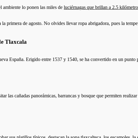
el ambiente lo ponen las miles de
luciérnagas que brillan a 2.5 kilómetr
 la primera de agosto. No olvides llevar ropa abrigadora, pues la temper
e Tlaxcala
Nueva España. Erigido entre 1537 y 1540, se ha convertido en un punto pa
sitar las cañadas panorámicas, barrancas y bosque que permiten reali
obar sus platillos típicos, destacan la sopa tlaxcalteca, los escamoles, l