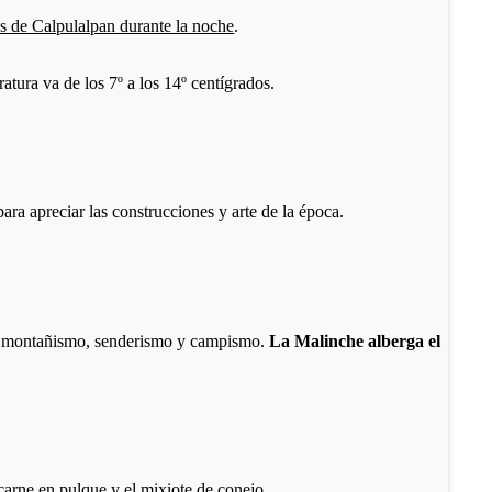
os de Calpulalpan durante la noche
.
atura va de los 7º a los 14º centígrados.
ra apreciar las construcciones y arte de la época.
zar montañismo, senderismo y campismo.
La Malinche alberga el
a carne en pulque y el mixiote de conejo.