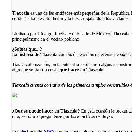
Tlaxcala
es una de las entidades más pequeñas de la República M
condense toda esa tradición y belleza, regalando a los visitantes 
Limitado por Hidalgo, Puebla y el Estado de México,
Tlaxcala s
principalmente en el vecino poblano.
¿Sabías que...?
La
historia de Tlaxcala
comenzó a escribirse decenas de siglos 
Tras la colonización, en la entidad se edificaron algunas construc
algo que sobra son
cosas que hacer en Tlaxcala
.
Tlaxcala cuenta con uno de los primeros templos construidos 
¿Qué se puede hacer en Tlaxcala?
En esta ocasión la pregunta 
otra, es normal preguntarse por los atractivos del lugar.
Los
destinos de ADO
siempre tienen algo que ofrecer, así que a