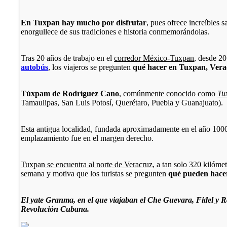
En Tuxpan hay mucho por disfrutar
, pues ofrece increíbles s
enorgullece de sus tradiciones e historia conmemorándolas.
Tras 20 años de trabajo en el
corredor México-Tuxpan
, desde 20
autobús
, los viajeros se pregunten
qué hacer en Tuxpan, Vera
Túxpam de Rodríguez Cano
, comúnmente conocido como
Tu
Tamaulipas, San Luis Potosí, Querétaro, Puebla y Guanajuato).
Esta antigua localidad, fundada aproximadamente en el año 1000 
emplazamiento fue en el margen derecho.
Tuxpan se encuentra al norte de Veracruz
, a tan solo 320 kilóme
semana y motiva que los turistas se pregunten
qué pueden hace
El yate Granma, en el que viajaban el Che Guevara, Fidel y Ra
Revolución Cubana.