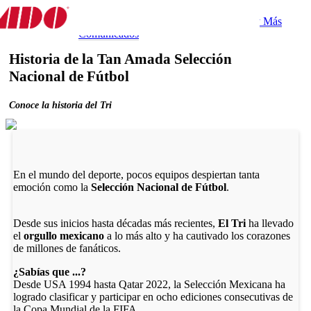
Destino
Experiencias
Gastronomía
Tips y Más
Comunicados
Comunicados
Historia de la Tan Amada Selección
Nacional de Fútbol
Conoce la historia del Tri
En el mundo del deporte, pocos equipos despiertan tanta
emoción como la
Selección Nacional de Fútbol
.
Desde sus inicios hasta décadas más recientes,
El Tri
ha llevado
el
orgullo mexicano
a lo más alto y ha cautivado los corazones
de millones de fanáticos.
¿Sabías que ...?
Desde USA 1994 hasta Qatar 2022, la Selección Mexicana ha
logrado clasificar y participar en ocho ediciones consecutivas de
la Copa Mundial de la FIFA.